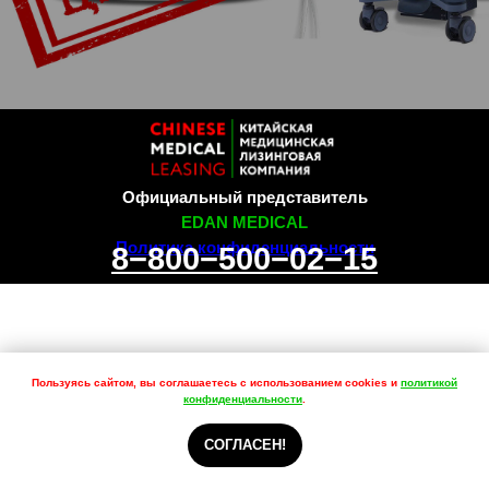
Официальный представитель
EDAN MEDICAL
Политика конфиденциальности
8−800−500−02−15
Пользуясь сайтом, вы соглашаетесь с использованием cookies и
политикой
конфиденциальности
.
СОГЛАСЕН!