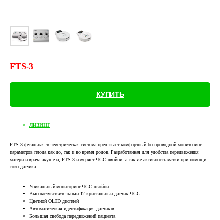
FTS-3
КУПИТЬ
ЛИЗИНГ
FTS-3 фетальная телеметрическая система предлагает комфортный беспроводной мониторинг
параметров плода как до, так и во время родов. Разработанная для удобства передвижения
матери и врача-акушера, FTS-3 измеряет ЧСС двойни, а так же активность матки при помощи
токо-датчика.
Уникальный мониторинг ЧСС двойни
Высокочувствительный 12-кристальный датчик ЧСС
Цветной OLED дисплей
Автоматическая идентификация датчиков
Большая свобода передвижений пациента